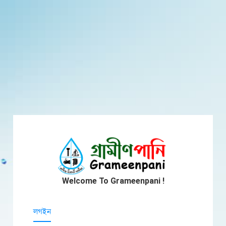
Welcome To Grameenpani !
লগইন